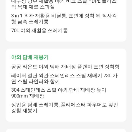
내구성 방수 재활용 야외 비크 스틸 HDPE 플라스
틱 목재 재료 스파실
3 in 1 외관 재활용 비닐통, 표면에 장착 된 직사각
공장 투어
형 금속 쓰레기통
70L 야외 재활용 쓰레기통
품질 관리
저희와 연락
야외 담배 재봉기
공공 라운드 야외 담배 재배장 플랜지 표면 장착형
뉴스
레이저 절단 외관 스테인리스 스틸 재배기 73L 가
연 스틸 라인러와 함께
304 스테인레스 스틸 야외 담배 재배장 높이
인용 을 요청 하십시오
900mm 재배장
상업용 담배 쓰레기통, 폴리에스터 파우더로 덮인
야외 금속 벤치
강철 재봉기
야외 목재 벤치