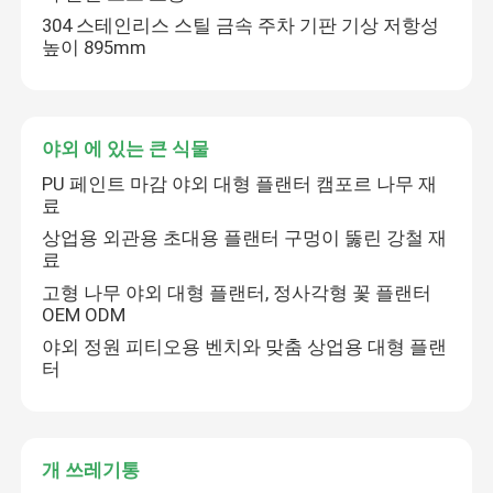
304 스테인리스 스틸 금속 주차 기판 기상 저항성
높이 895mm
자전거 주차 래크
야외 톨라드
야외 에 있는 큰 식물
PU 페인트 마감 야외 대형 플랜터 캠포르 나무 재
야외 에 있는 큰 식물
료
상업용 외관용 초대용 플랜터 구멍이 뚫린 강철 재
료
개 쓰레기통
고형 나무 야외 대형 플랜터, 정사각형 꽃 플랜터
OEM ODM
야외 뜰 우산
야외 정원 피티오용 벤치와 맞춤 상업용 대형 플랜
터
금속 나무 보호
개 쓰레기통
맞춤형 야외 가구