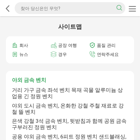
사이트맵
회사
공장 여행
품질 관리
뉴스
경우
연락주세요
야외 금속 벤치
거리 가구 금속 좌석 벤치 목재 곡물 알루미늄 상
업용 긴 정원 벤치
야외 도시 금속 벤치, 온화한 강철 주철 재료로 강
철 뜰 벤치
은색 강철 3석 금속 벤치, 뒷받침과 함께 공원 금속
구부러진 정원 벤치
공용 야외 금속 벤치, 6피트 정원 벤치 샌드블래싱,