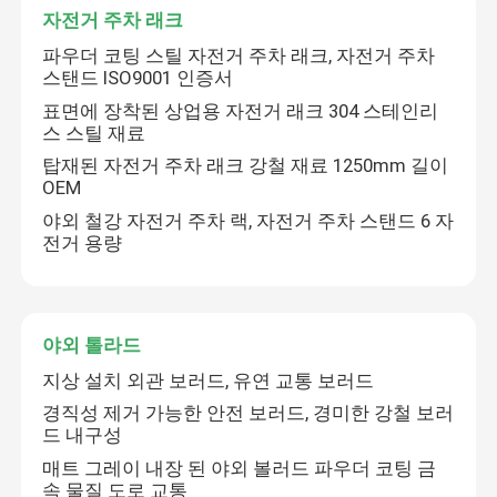
자전거 주차 래크
파우더 코팅 스틸 자전거 주차 래크, 자전거 주차
야외 재활용 플라스틱 벤치
스탠드 ISO9001 인증서
표면에 장착된 상업용 자전거 래크 304 스테인리
야외 피크닉용 테이블
스 스틸 재료
탑재된 자전거 주차 래크 강철 재료 1250mm 길이
OEM
야외 테이블 벤치
야외 철강 자전거 주차 랙, 자전거 주차 스탠드 6 자
전거 용량
둥근 나무 벤치
야외 쓰레기통
야외 톨라드
지상 설치 외관 보러드, 유연 교통 보러드
야외 휴지통
경직성 제거 가능한 안전 보러드, 경미한 강철 보러
드 내구성
매트 그레이 내장 된 야외 볼러드 파우더 코팅 금
야외 담배 재봉기
속 물질 도로 교통