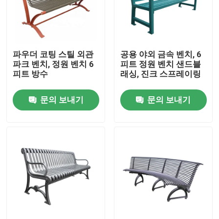
공장 투어
파우더 코팅 스틸 외관
공용 야외 금속 벤치, 6
품질 관리
파크 벤치, 정원 벤치 6
피트 정원 벤치 샌드블
피트 방수
래싱, 진크 스프레이링
저희와 연락
문의 보내기
문의 보내기
뉴스
인용 을 요청 하십시오
야외 금속 벤치
야외 목재 벤치