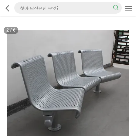
2
/
6