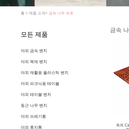
홈
>
제품 소개
>
금속 나무 보호
금속 나
모든 제품
야외 금속 벤치
야외 목재 벤치
야외 재활용 플라스틱 벤치
야외 피크닉용 테이블
야외 테이블 벤치
둥근 나무 벤치
야외 쓰레기통
옥외 Cast
야외 휴지통