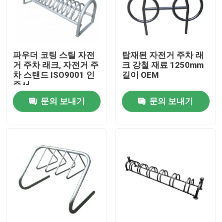
공장 투어
파우더 코팅 스틸 자전
탑재된 자전거 주차 래
품질 관리
거 주차 래크, 자전거 주
크 강철 재료 1250mm
차 스탠드 ISO9001 인
길이 OEM
증서
저희와 연락
문의 보내기
문의 보내기
뉴스
인용 을 요청 하십시오
야외 금속 벤치
야외 목재 벤치