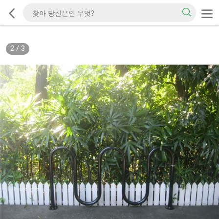
2
/
3