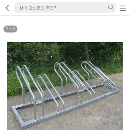
2
/
3