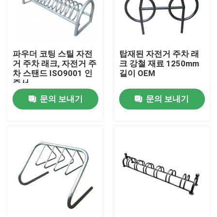
공장 투어
파우더 코팅 스틸 자전
탑재된 자전거 주차 래
품질 관리
거 주차 래크, 자전거 주
크 강철 재료 1250mm
차 스탠드 ISO9001 인
길이 OEM
증서
저희와 연락
문의 보내기
문의 보내기
뉴스
인용 을 요청 하십시오
야외 금속 벤치
야외 목재 벤치