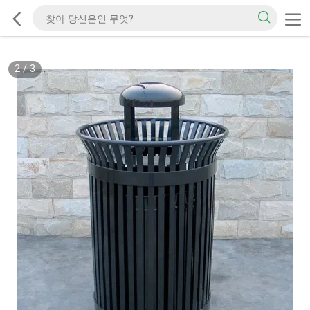
2
/
3