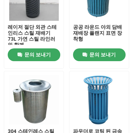
공장 투어
레이저 절단 외관 스테
공공 라운드 야외 담배
인리스 스틸 재배기
재배장 플랜지 표면 장
품질 관리
73L 가연 스틸 라인러
착형
와 함께
문의 보내기
문의 보내기
저희와 연락
뉴스
인용 을 요청 하십시오
야외 금속 벤치
야외 목재 벤치
304 스테인레스 스틸
파우더로 코팅 된 금속