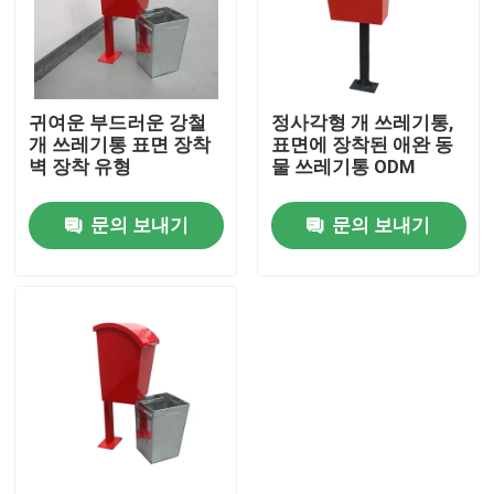
공장 투어
귀여운 부드러운 강철
정사각형 개 쓰레기통,
품질 관리
개 쓰레기통 표면 장착
표면에 장착된 애완 동
벽 장착 유형
물 쓰레기통 ODM
저희와 연락
문의 보내기
문의 보내기
뉴스
인용 을 요청 하십시오
야외 금속 벤치
야외 목재 벤치