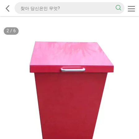
2
/
6