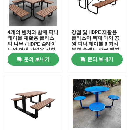
공장 투어
4개의 벤치와 함께 픽닉
강철 및 HDPE 재활용
품질 관리
테이블 재활용 플라스
플라스틱 목재 야외 공
틱 나무 / HDPE 슬레이
원 픽닉 테이블 8 좌석
트와 함께 가벼운 강철
복합 슬래트 파크 벤치
저희와 연락
프레임
문의 보내기
문의 보내기
뉴스
인용 을 요청 하십시오
야외 금속 벤치
야외 목재 벤치